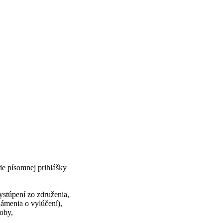
de písomnej prihlášky
stúpení zo združenia,
ámenia o vylúčení),
oby,