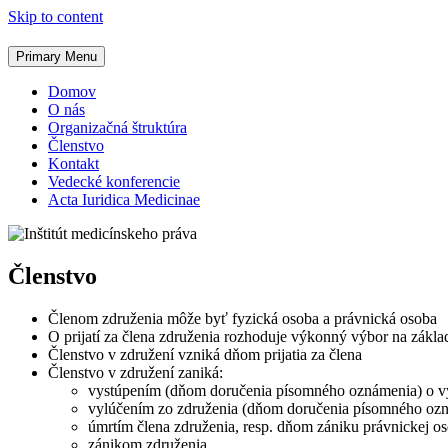
Skip to content
Primary Menu
Domov
O nás
Organizačná štruktúra
Členstvo
Kontakt
Vedecké konferencie
Acta Iuridica Medicinae
Členstvo
Členom združenia môže byť fyzická osoba a právnická osoba
O prijatí za člena združenia rozhoduje výkonný výbor na zákla
Členstvo v združení vzniká dňom prijatia za člena
Členstvo v združení zaniká:
vystúpením (dňom doručenia písomného oznámenia) o vy
vylúčením zo združenia (dňom doručenia písomného ozn
úmrtím člena združenia, resp. dňom zániku právnickej os
zánikom združenia.