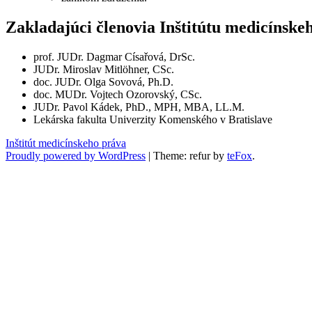
Zakladajúci členovia Inštitútu medicínske
prof. JUDr. Dagmar Císařová, DrSc.
JUDr. Miroslav Mitlöhner, CSc.
doc. JUDr. Olga Sovová, Ph.D.
doc. MUDr. Vojtech Ozorovský, CSc.
JUDr. Pavol Kádek, PhD., MPH, MBA, LL.M.
Lekárska fakulta Univerzity Komenského v Bratislave
Inštitút medicínskeho práva
Proudly powered by WordPress
|
Theme: refur by
teFox
.